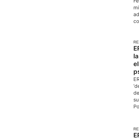
Fe
mi
ad
co
RE
E
l
e
p
ER
‘d
de
su
Po
RE
E