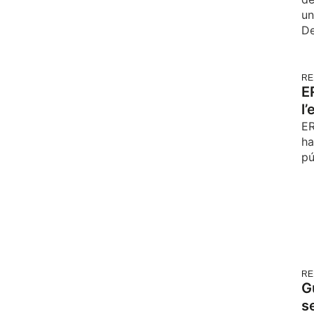
un
De
RE
E
l’
ER
ha
pú
RE
G
s