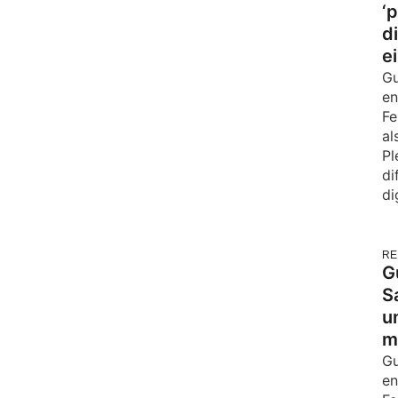
‘
d
e
Gu
en
Fe
al
Pl
di
di
RE
G
S
un
m
Gu
en