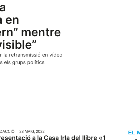
ca
a en
ern” mentre
isible”
 la retransmissió en vídeo
ts els grups polítics
DACCIÓ
23 MAIG, 2022
EL 
esentació a la Casa Irla del llibre «1