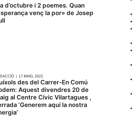
ia d’octubre i 2 poemes. Quan
’esperança venç la por» de Josep
ll
DACCIÓ
17 MAIG, 2022
uíxols des del Carrer-En Comú
odem: Aquest divendres 20 de
aig al Centre Cívic Vilartagues ,
errada ‘Generem aquí la nostra
nergia’