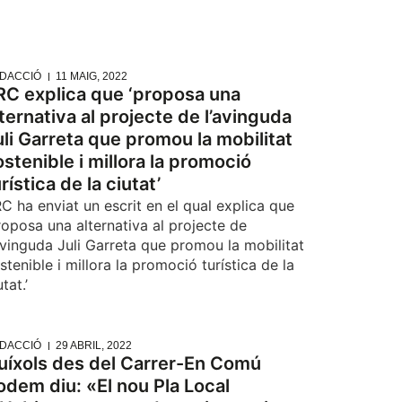
DACCIÓ
11 MAIG, 2022
RC explica que ‘proposa una
lternativa al projecte de l’avinguda
uli Garreta que promou la mobilitat
ostenible i millora la promoció
rística de la ciutat’
C ha enviat un escrit en el qual explica que
roposa una alternativa al projecte de
avinguda Juli Garreta que promou la mobilitat
stenible i millora la promoció turística de la
utat.’
DACCIÓ
29 ABRIL, 2022
uíxols des del Carrer-En Comú
odem diu: «El nou Pla Local