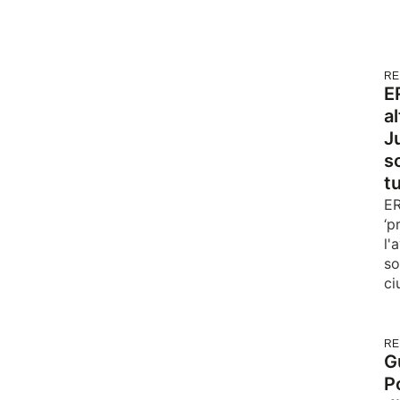
RE
E
a
J
s
tu
ER
‘p
l'
so
ci
RE
G
P