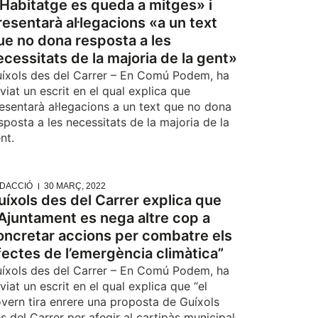
’Habitatge es queda a mitges» i
resentarà al·legacions «a un text
ue no dona resposta a les
ecessitats de la majoria de la gent»
íxols des del Carrer – En Comú Podem, ha
viat un escrit en el qual explica que
esentarà al·legacions a un text que no dona
sposta a les necessitats de la majoria de la
nt.
DACCIÓ
30 MARÇ, 2022
uíxols des del Carrer explica que
l’Ajuntament es nega altre cop a
oncretar accions per combatre els
fectes de l’emergència climàtica”
íxols des del Carrer – En Comú Podem, ha
viat un escrit en el qual explica que “el
vern tira enrere una proposta de Guíxols
s del Carrer per afegir al cartipàs municipal