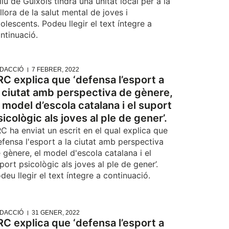
liu de Guíxols tindrà una unitat local per a la
llora de la salut mental de joves i
olescents. Podeu llegir el text íntegre a
ntinuació.
DACCIÓ
7 FEBRER, 2022
RC explica que ‘defensa l’esport a
a ciutat amb perspectiva de gènere,
l model d’escola catalana i el suport
sicològic als joves al ple de gener’.
C ha enviat un escrit en el qual explica que
efensa l'esport a la ciutat amb perspectiva
 gènere, el model d'escola catalana i el
port psicològic als joves al ple de gener’.
deu llegir el text íntegre a continuació.
DACCIÓ
31 GENER, 2022
RC explica que ‘defensa l’esport a