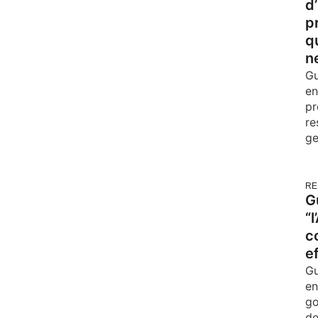
d
p
q
n
Gu
en
pr
re
ge
RE
G
“
c
e
Gu
en
go
de