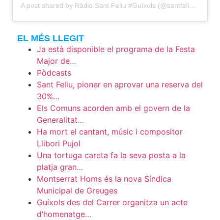
A post shared by Ràdio Sant Feliu #Guíxols (@santfeliuradio)
EL MÉS LLEGIT
Ja està disponible el programa de la Festa
Major de…
Pòdcasts
Sant Feliu, pioner en aprovar una reserva del
30%…
Els Comuns acorden amb el govern de la
Generalitat…
Ha mort el cantant, músic i compositor
Llibori Pujol
Una tortuga careta fa la seva posta a la
platja gran…
Montserrat Homs és la nova Síndica
Municipal de Greuges
Guíxols des del Carrer organitza un acte
d’homenatge…