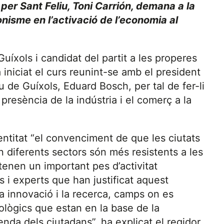
 per Sant Feliu, Toni Carrión, demana a la
sme en l’activació de l’economia al
Guíxols i candidat del partit a les properes
 iniciat el curs reunint-se amb el president
de Guíxols, Eduard Bosch, per tal de fer-li
presència de la indústria i el comerç a la
’entitat “el convenciment de que les ciutats
 diferents sectors són més resistents a les
i tenen un important pes d’activitat
s i experts que han justificat aquest
a innovació i la recerca, camps on es
ològics que estan en la base de la
nda dels ciutadans”, ha explicat el regidor.