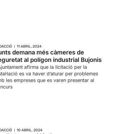
DACCIÓ
11 ABRIL, 2024
unts demana més càmeres de
eguretat al polígon industrial Bujonis
Ajuntament afirma que la licitació per la
stal·lació es va haver d’aturar per problemes
b les empreses que es varen presentar al
ncurs
DACCIÓ
10 ABRIL, 2024