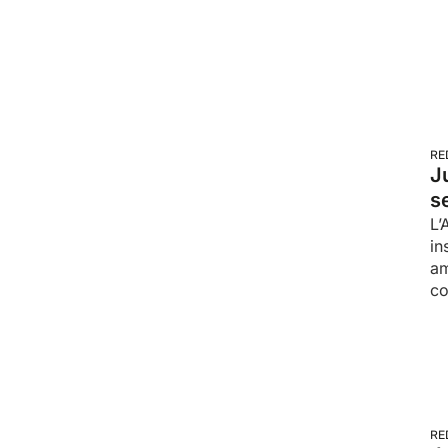
RE
J
s
L’
in
am
co
RE