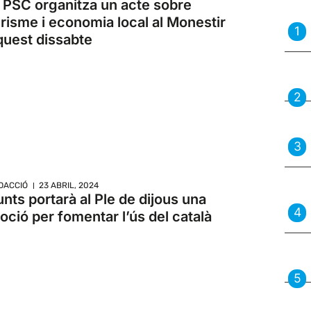
l PSC organitza un acte sobre
urisme i economia local al Monestir
quest dissabte
DACCIÓ
23 ABRIL, 2024
unts portarà al Ple de dijous una
oció per fomentar l’ús del català