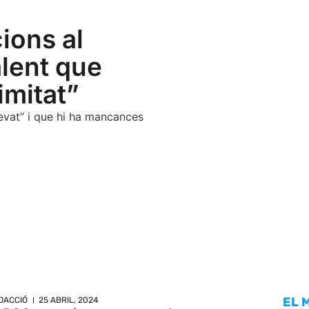
ions al
alent que
imitat”
evat” i que hi ha mancances
EL 
DACCIÓ
25 ABRIL, 2024