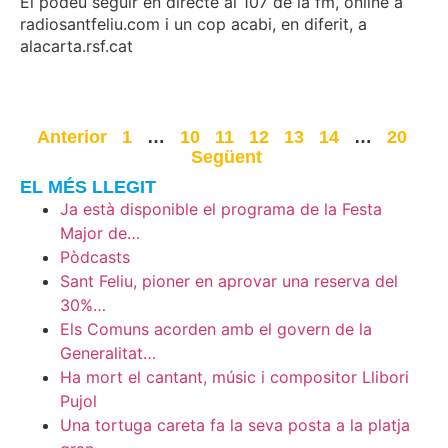
El podeu seguir en directe al 107 de la fm, online a
radiosantfeliu.com i un cop acabi, en diferit, a
alacarta.rsf.cat
Anterior
1
…
10
11
12
13
14
…
20
Següent
EL MÉS LLEGIT
Ja està disponible el programa de la Festa
Major de…
Pòdcasts
Sant Feliu, pioner en aprovar una reserva del
30%…
Els Comuns acorden amb el govern de la
Generalitat…
Ha mort el cantant, músic i compositor Llibori
Pujol
Una tortuga careta fa la seva posta a la platja