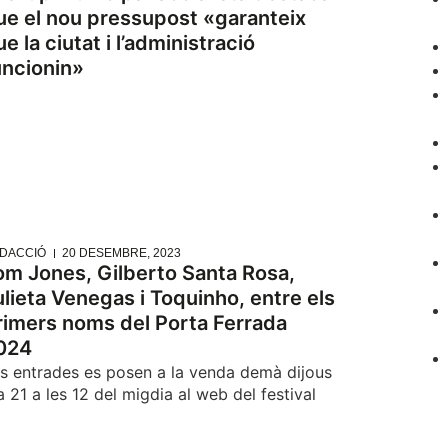
ue el nou pressupost «garanteix
e la ciutat i l’administració
uncionin»
DACCIÓ
20 DESEMBRE, 2023
om Jones, Gilberto Santa Rosa,
ulieta Venegas i Toquinho, entre els
rimers noms del Porta Ferrada
024
s entrades es posen a la venda demà dijous
a 21 a les 12 del migdia al web del festival