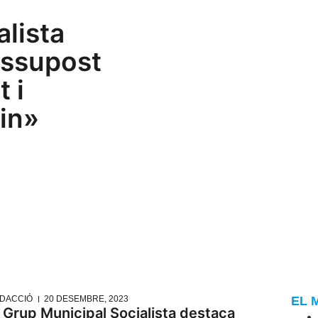
alista
essupost
t i
nin»
DACCIÓ
20 DESEMBRE, 2023
EL 
l Grup Municipal Socialista destaca