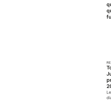
q
qu
f
RE
T
J
p
2
Le
di