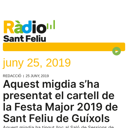
juny 25, 2019
REDACCIÓ
25 JUNY, 2019
Aquest migdia s’ha
presentat el cartell de
la Festa Major 2019 de
Sant Feliu de Guíxols
Aquest migdia ha tingut lloc al Saló de Sessions de