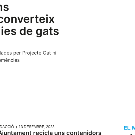
ns
 converteix
nies de gats
lades per Projecte Gat hi
lemències
DACCIÓ
13 DESEMBRE, 2023
EL 
’Ajuntament recicla uns contenidors