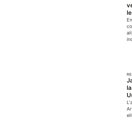
v
l
En
co
al
in
RE
J
l
U
L'
Ar
el