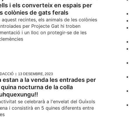
ells i els converteix en espais per
es colònies de gats ferals
 aquest recintes, els animals de les colònies
ntrolades per Projecte Gat hi troben
imentació i un lloc on protegir-se de les
clemències
DACCIÓ
13 DESEMBRE, 2023
a estan a la venda les entrades per
a quina nocturna de la colla
uhquexungu!!
activitat se celebrarà a l'envelat del Guíxols
ena i consistirà en 5 quines diferents entre
les