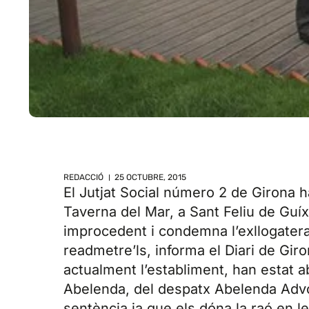
REDACCIÓ
25 OCTUBRE, 2015
El Jutjat Social número 2 de Girona h
Taverna del Mar, a Sant Feliu de Guí
improcedent i condemna l’exllogatera,
readmetre’ls, informa el Diari de Gi
actualment l’establiment, han estat abs
Abelenda, del despatx Abelenda Advoc
sentència ja que els dóna la raó en l