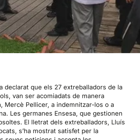
a declarat que els 27 extreballadors de la
xols, van ser acomiadats de manera
 Mercè Pellicer, a indemnitzar-los o a
rona. Les germanes Ensesa, que gestionen
oltes. El lletrat dels extreballadors, Lluís
ats, s’ha mostrat satisfet per la
es seves peticions i accepta les