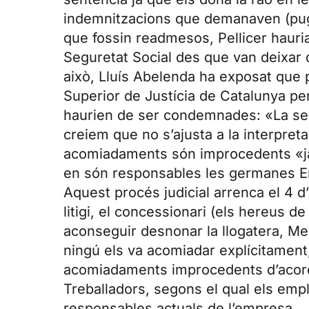
indemnitzacions que demanaven (puge
que fossin readmesos, Pellicer hauria d
Seguretat Social des que van deixar d
això, Lluís Abelenda ha exposat que p
Superior de Justícia de Catalunya p
haurien de ser condemnades: «La sen
creiem que no s’ajusta a la interpret
acomiadaments són improcedents «ja 
en són responsables les germanes E
Aquest procés judicial arrenca el 4 d
litigi, el concessionari (els hereus 
aconseguir desnonar la llogatera, Mer
ningú els va acomiadar explícitamen
acomiadaments improcedents d’acord a
Treballadors, segons el qual els emp
responsables actuals de l’empresa.