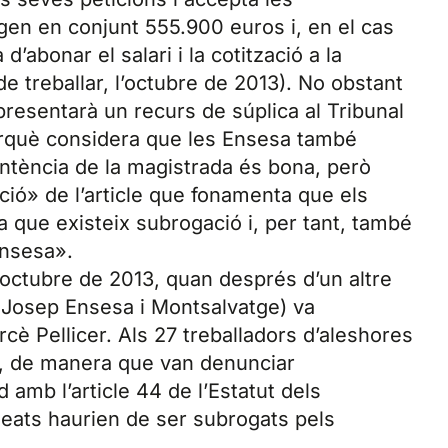
n en conjunt 555.900 euros i, en el cas
’abonar el salari i la cotització a la
e treballar, l’octubre de 2013). No obstant
resentarà un recurs de súplica al Tribunal
erquè considera que les Ensesa també
tència de la magistrada és bona, però
ació» de l’article que fonamenta que els
que existeix subrogació i, per tant, també
nsesa».
’octubre de 2013, quan després d’un altre
de Josep Ensesa i Montsalvatge) va
cè Pellicer. Als 27 treballadors d’aleshores
t, de manera que van denunciar
mb l’article 44 de l’Estatut dels
leats haurien de ser subrogats pels