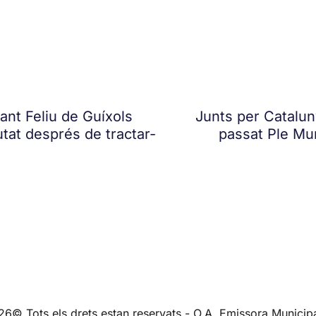
ant Feliu de Guíxols
Junts per Catalun
Ciutat després de tractar-
passat Ple Mun
26© Tots els drets estan reservats - O.A. Emissora Municipa