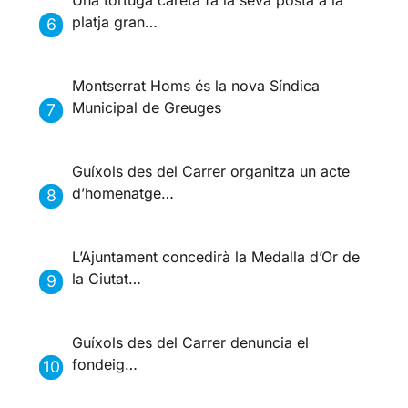
Una tortuga careta fa la seva posta a la
platja gran…
Montserrat Homs és la nova Síndica
Municipal de Greuges
Guíxols des del Carrer organitza un acte
d’homenatge…
L’Ajuntament concedirà la Medalla d’Or de
la Ciutat…
Guíxols des del Carrer denuncia el
fondeig…