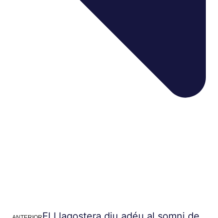
El Llagostera diu adéu al somni de
ANTERIOR