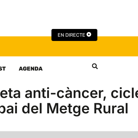
EN DIRECTE
ST
AGENDA
eta anti-càncer, cicl
spai del Metge Rural