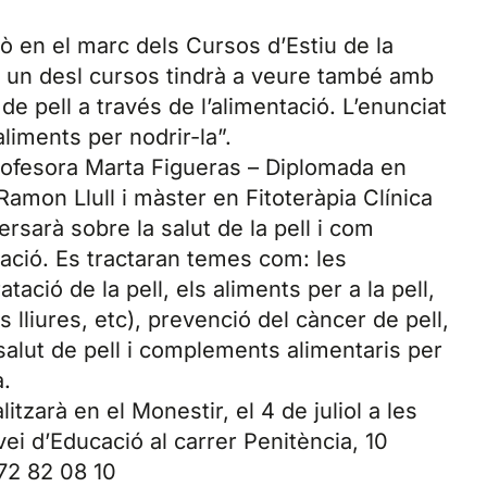
rò en el marc dels Cursos d’Estiu de la
u, un desl cursos tindrà a veure també amb
 de pell a través de l’alimentació. L’enunciat
 aliments per nodrir-la”.
profesora Marta Figueras – Diplomada en
 Ramon Llull i màster en Fitoteràpia Clínica
rsarà sobre la salut de la pell i com
tació. Es tractaran temes com: les
ratació de la pell, els aliments per a la pell,
s lliures, etc), prevenció del càncer de pell,
salut de pell i complements alimentaris per
a.
itzarà en el Monestir, el 4 de juliol a les
vei d’Educació al carrer Penitència, 10
972 82 08 10