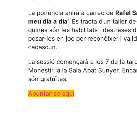
La ponència anirà a càrrec de
Rafel 
meu dia a dia
’. Es tracta d’un taller 
quines són les habilitats i destreses
posar-les en joc per reconèixer i vali
cadascun.
La sessió començarà a les 7 de la tarda
Monestir, a la Sala Abat Sunyer. Encar
són gratuïtes.
Apuntar-se aquí