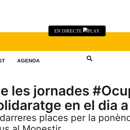
EN DIRECTE
ST
AGENDA
de les jornades #Oc
lidaratge en el dia a
 darreres places per la ponèn
ous al Monestir