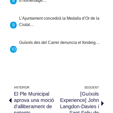
d’homenatge…
L’Ajuntament concedirà la Medalla d’Or de la
Ciutat…
Guíxols des del Carrer denuncia el fondeig…
ANTERIOR
SEGÜENT
El Ple Municipal
[Guíxols
aprova una moció
Experience] John
d’alliberament de
Langdon-Davies i
patents
Sant Feliu de