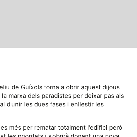
liu de Guíxols torna a obrir aquest dijous
la marxa dels paradistes per deixar pas als
l d’unir les dues fases i enllestir les
s més per rematar totalment l’edifici però
 les prioritats i s’obrirà donant una nova