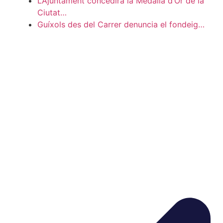
L’Ajuntament concedirà la Medalla d’Or de la
Ciutat…
Guíxols des del Carrer denuncia el fondeig…