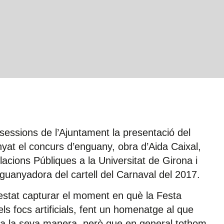
 sessions de l’Ajuntament la presentació del
yat el concurs d’enguany, obra d’Aida Caixal,
elacions Públiques a la Universitat de Girona i
r guanyadora del cartell del Carnaval del 2017.
 estat capturar el moment en què la Festa
ls focs artificials, fent un homenatge al que
iu a la seva manera, però que en general tothom