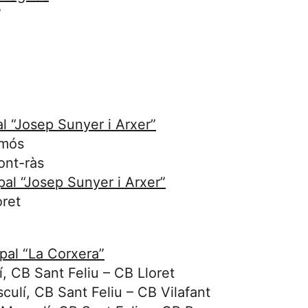
”
l “Josep Sunyer i Arxer”
amós
ont-ràs
al “Josep Sunyer i Arxer”
oret
pal “La Corxera”
, CB Sant Feliu – CB Lloret
culí, CB Sant Feliu – CB Vilafant