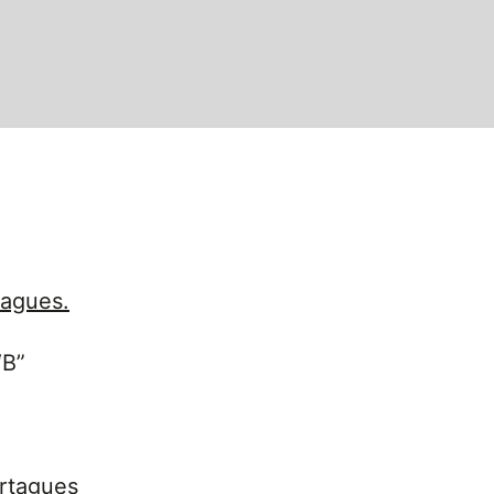
tagues.
“B”
rtagues