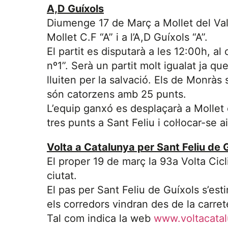
A,D Guíxols
Diumenge 17 de Març a Mollet del Vallè
Mollet C.F “A” i a l’A,D Guíxols “A”.
El partit es disputarà a les 12:00h,
nº1”. Serà un partit molt igualat ja q
lluiten per la salvació. Els de Monràs
són catorzens amb 25 punts.
L’equip ganxó es desplaçarà a Mollet 
tres punts a Sant Feliu i col·locar-se ai
Volta a Catalunya per Sant Feliu de 
El proper 19 de març la 93a Volta Cicl
ciutat.
El pas per Sant Feliu de Guíxols s’est
els corredors vindran des de la carre
Tal com indica la web
www.voltacatal