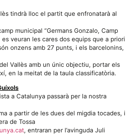
s tindrà lloc el partit que enfronatarà al
 al camp municipal “Germans Gonzalo, Camp
ue es veuran les cares dos equips que a priori
 són onzens amb 27 punts, i els barcelonins,
del Vallès amb un únic objectiu, portar els
xí, en la meitat de la taula classificatòria.
Guíxols
ista a Catalunya passarà per la nostra
ima a partir de les dues del migdia tocades, i
tera de Tossa
unya.cat
, entraran per l’avinguda Juli