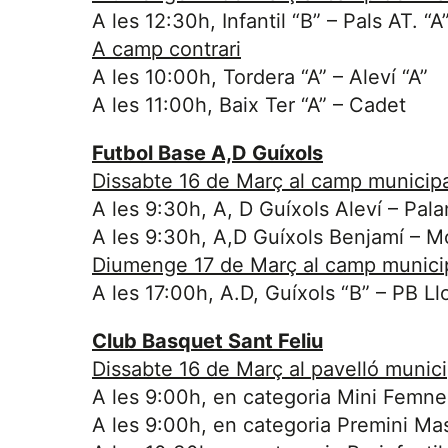
A les 12:30h, Infantil “B” – Pals AT. “A
A camp contrari
A les 10:00h, Tordera “A” – Aleví “A”
A les 11:00h, Baix Ter “A” – Cadet
Futbol Base A,D Guíxols
Dissabte 16 de Març al camp municipa
A les 9:30h, A, D Guíxols Aleví – Pal
A les 9:30h, A,D Guíxols Benjamí – M
Diumenge 17 de Març al camp municip
A les 17:00h, A.D, Guíxols “B” – PB Ll
Club Basquet Sant Feliu
Dissabte 16 de Març al pavelló munici
A les 9:00h, en categoria Mini Femneí
A les 9:00h, en categoria Premini Mas