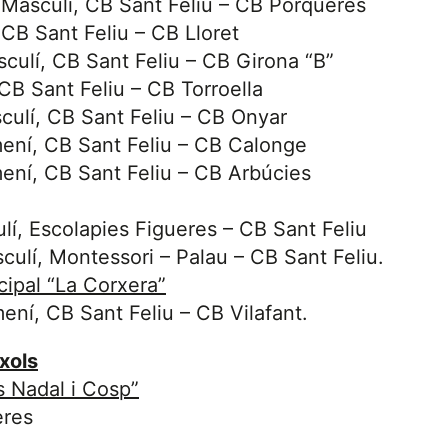
l Masculí, CB Sant Feliu – CB Porqueres
 CB Sant Feliu – CB Lloret
sculí, CB Sant Feliu – CB Girona “B”
 CB Sant Feliu – CB Torroella
culí, CB Sant Feliu – CB Onyar
mení, CB Sant Feliu – CB Calonge
mení, CB Sant Feliu – CB Arbúcies
lí, Escolapies Figueres – CB Sant Feliu
culí, Montessori – Palau – CB Sant Feliu.
ipal “La Corxera”
mení, CB Sant Feliu – CB Vilafant.
xols
s Nadal i Cosp”
eres