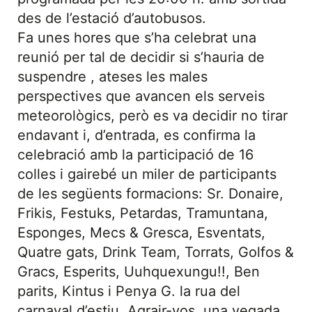
des de l’estació d’autobusos.
Fa unes hores que s’ha celebrat una
reunió per tal de decidir si s’hauria de
suspendre , ateses les males
perspectives que avancen els serveis
meteorològics, però es va decidir no tirar
endavant i, d’entrada, es confirma la
celebració amb la participació de 16
colles i gairebé un miler de participants
de les següents formacions: Sr. Donaire,
Frikis, Festuks, Petardas, Tramuntana,
Esponges, Mecs & Gresca, Esventats,
Quatre gats, Drink Team, Torrats, Golfos &
Gracs, Esperits, Uuhquexungu!!, Ben
parits, Kintus i Penya G. la rua del
carnaval d’estiu. Agrair-vos, una vegada