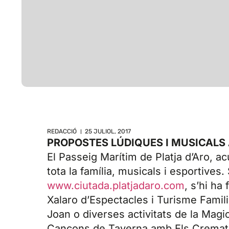
REDACCIÓ
25 JULIOL, 2017
PROPOSTES LÚDIQUES I MUSICALS 
El Passeig Marítim de Platja d’Aro, acu
tota la família, musicals i esportive
www.ciutada.platjadaro.com
, s’hi ha
Xalaro d’Espectacles i Turisme Familiar
Joan o diverses activitats de la Magi
Cançons de Taverna amb Els Cremat,