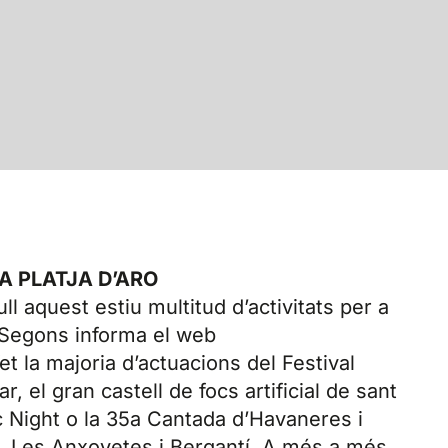
A PLATJA D’ARO
ll aquest estiu multitud d’activitats per a
s. Segons informa el web
 fet la majoria d’actuacions del Festival
, el gran castell de focs artificial de sant
c Night o la 35a Cantada d’Havaneres i
 Les Anxovetes i Bergantí. A més a més