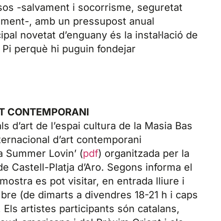
os -salvament i socorrisme, seguretat
niment-, amb un pressupost anual
pal novetat d’enguany és la instal·lació de
l Pi perquè hi puguin fondejar
RT CONTEMPORANI
ls d’art de l’espai cultura de la Masia Bas
nternacional d’art contemporani
da Summer Lovin’ (
pdf
) organitzada per la
de Castell-Platja d’Aro. Segons informa el
 mostra es pot visitar, en entrada lliure i
embre (de dimarts a divendres 18-21 h i caps
. Els artistes participants són catalans,