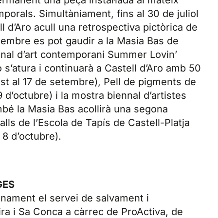
ermanent una peça instal·lada al mateix
orals. Simultàniament, fins al 30 de juliol
 d’Aro acull una retrospectiva pictòrica de
 setembre es pot gaudir a la Masia Bas de
cional d’art contemporani Summer Lovin’
no s’atura i continuarà a Castell d’Aro amb 50
ost al 17 de setembre), Pell de pigments de
d’octubre) i la mostra biennal d’artistes
mbé la Masia Bas acollirà una segona
lls de l’Escola de Tapís de Castell-Platja
 8 d’octubre).
GES
onament el servei de salvament i
ira i Sa Conca a càrrec de ProActiva, de