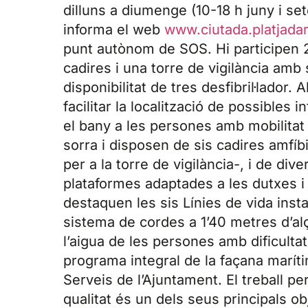
dilluns a diumenge (10-18 h juny i set
informa el web
www.ciutada.platjada
punt autònom de SOS. Hi participen 2
cadires i una torre de vigilància amb 
disponibilitat de tres desfibril·lador.
facilitar la localització de possibles i
el bany a les persones amb mobilitat 
sorra i disposen de sis cadires amfíb
per a la torre de vigilància-, i de di
plataformes adaptades a les dutxes i
destaquen les sis Línies de vida inst
sistema de cordes a 1’40 metres d’alça
l’aigua de les persones amb dificulta
programa integral de la façana maríti
Serveis de l’Ajuntament. El treball 
qualitat és un dels seus principals ob