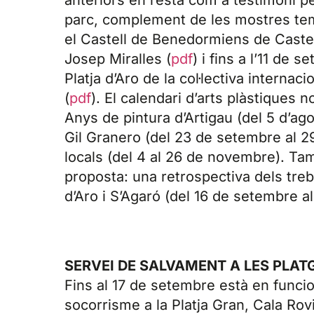
anteriors en resta com a testimoni p
parc, complement de les mostres temp
el Castell de Benedormiens de Castell
Josep Miralles (
pdf
) i fins a l’11 de
Platja d’Aro de la col·lectiva interna
(
pdf
). El calendari d’arts plàstiques 
Anys de pintura d’Artigau (del 5 d’ag
Gil Granero (del 23 de setembre al 29 
locals (del 4 al 26 de novembre). Ta
proposta: una retrospectiva dels treba
d’Aro i S’Agaró (del 16 de setembre al
SERVEI DE SALVAMENT A LES PLAT
Fins al 17 de setembre està en funci
socorrisme a la Platja Gran, Cala Rov