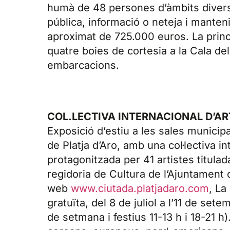
humà de 48 persones d’àmbits divers
pública, informació o neteja i mante
aproximat de 725.000 euros. La princi
quatre boies de cortesia a la Cala de
embarcacions.
COL.LECTIVA INTERNACIONAL D’A
Exposició d’estiu a les sales municipa
de Platja d’Aro, amb una col·lectiva i
protagonitzada per 41 artistes titula
regidoria de Cultura de l’Ajuntament 
web
www.ciutada.platjadaro.com
, La
gratuïta, del 8 de juliol a l’11 de set
de setmana i festius 11-13 h i 18-21 h)