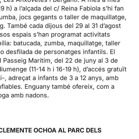
9 h) a l’alçada del c/ Reina Fabiola s’hi fan
umba, jocs gegants o taller de maquillatge,
ng. També cada dijous del 29 al 31 d’agost
rsos espais s’han programat activitats
mília: batucada, zumba, maquillatge, taller
o desfilada de personatges infantils. El
al Passeig Marítim, del 22 de juny al 3 de
iumenge (11-14 h i 16-19 h), d’accés gratuït
i-, adreçat a infants de 3 a 12 anys, amb
 inflables. Enguany també ofereix, com a
ioga amb nadons.
CLEMENTE OCHOA AL PARC DELS