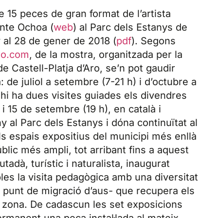
de 15 peces de gran format de l’artista
nte Ochoa (
web
) al Parc dels Estanys de
ny al 28 de gener de 2018 (
pdf
). Segons
ro.com
, de la mostra, organitzada per la
e Castell-Platja d’Aro, se’n pot gaudir
: de juliol a setembre (7-21 h) i d’octubre a
hi ha dues visites guiades els divendres
 i 15 de setembre (19 h), en català i
y al Parc dels Estanys i dóna continuïtat al
els espais expositius del municipi més enllà
úblic més ampli, tot arribant fins a aquest
tadà, turístic i naturalista, inaugurat
les la visita pedagògica amb una diversitat
 i punt de migració d’aus- que recupera els
la zona. De cadascun les set exposicions