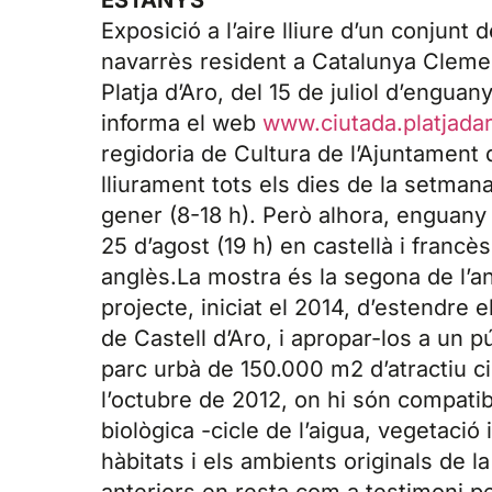
ESTANYS
Exposició a l’aire lliure d’un conjunt 
navarrès resident a Catalunya Cleme
Platja d’Aro, del 15 de juliol d’engua
informa el web
www.ciutada.platjada
regidoria de Cultura de l’Ajuntament d
lliurament tots els dies de la setmana
gener (8-18 h). Però alhora, enguany 
25 d’agost (19 h) en castellà i francès
anglès.La mostra és la segona de l’an
projecte, iniciat el 2014, d’estendre 
de Castell d’Aro, i apropar-los a un p
parc urbà de 150.000 m2 d’atractiu ciu
l’octubre de 2012, on hi són compatib
biològica -cicle de l’aigua, vegetació
hàbitats i els ambients originals de 