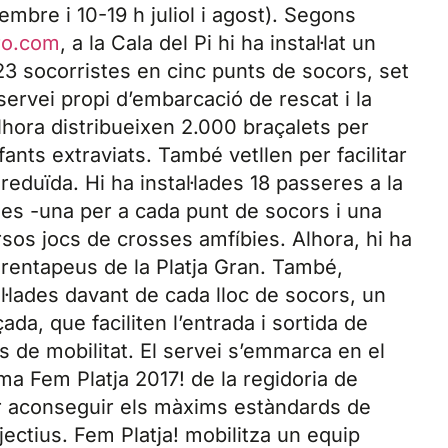
embre i 10-19 h juliol i agost). Segons
ro.com
, a la Cala del Pi hi ha instal·lat un
3 socorristes en cinc punts de socors, set
servei propi d’embarcació de rescat i la
 Alhora distribueixen 2.000 braçalets per
nfants extraviats. També vetllen per facilitar
reduïda. Hi ha instal·lades 18 passeres a la
ies -una per a cada punt de socors i una
versos jocs de crosses amfíbies. Alhora, hi ha
 rentapeus de la Platja Gran. També,
al·lades davant de cada lloc de socors, un
da, que faciliten l’entrada i sortida de
ts de mobilitat. El servei s’emmarca en el
ma Fem Platja 2017! de la regidoria de
per aconseguir els màxims estàndards de
jectius. Fem Platja! mobilitza un equip