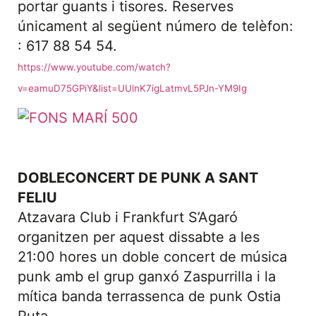
portar guants i tisores. Reserves
únicament al següent número de telèfon:
: 617 88 54 54.
https://www.youtube.com/watch?
v=eamuD75GPiY&list=UUlnK7igLatmvL5PJn-YM9Ig
DOBLE
CONCERT DE PUNK A SANT
FELIU
Atzavara Club i Frankfurt S’Agaró
organitzen per aquest dissabte a les
21:00 hores un doble concert de música
punk amb el grup ganxó Zaspurrilla i la
mítica banda terrassenca de punk Ostia
Puta.