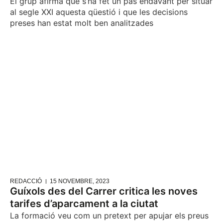
El grup afirma que s’ha fet un pas endavant per situar
al segle XXI aquesta qüestió i que les decisions
preses han estat molt ben analitzades
REDACCIÓ
15 NOVEMBRE, 2023
Guíxols des del Carrer critica les noves
tarifes d’aparcament a la ciutat
La formació veu com un pretext per apujar els preus