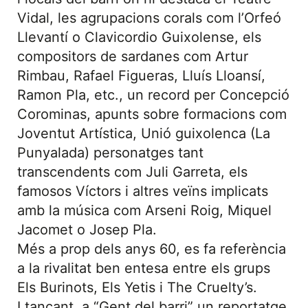
Vidal, les agrupacions corals com l’Orfeó
Llevantí o Clavicordio Guixolense, els
compositors de sardanes com Artur
Rimbau, Rafael Figueras, Lluís Lloansí,
Ramon Pla, etc., un record per Concepció
Corominas, apunts sobre formacions com
Joventut Artística, Unió guixolenca (La
Punyalada) personatges tant
transcendents com Juli Garreta, els
famosos Víctors i altres veïns implicats
amb la música com Arseni Roig, Miquel
Jacomet o Josep Pla.
Més a prop dels anys 60, es fa referència
a la rivalitat ben entesa entre els grups
Els Burinots, Els Yetis i The Cruelty’s.
I tancant, a “Gent del barri” un reportatge