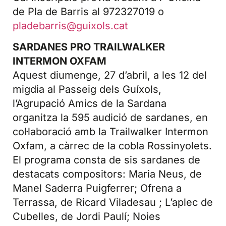
de Pla de Barris al 972327019 o
pladebarris@guixols.cat
SARDANES PRO TRAILWALKER
INTERMON OXFAM
Aquest diumenge, 27 d’abril, a les 12 del
migdia al Passeig dels Guíxols,
l’Agrupació Amics de la Sardana
organitza la 595 audició de sardanes, en
col·laboració amb la Trailwalker Intermon
Oxfam, a càrrec de la cobla Rossinyolets.
El programa consta de sis sardanes de
destacats compositors: Maria Neus, de
Manel Saderra Puigferrer; Ofrena a
Terrassa, de Ricard Viladesau ; L’aplec de
Cubelles, de Jordi Paulí; Noies