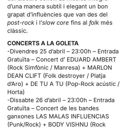
d’una manera subtil i elegant un bon
grapat d’influències que van des del
post-rock
i l’
slow core
fins al
folk
més
clàssic.
CONCERTS A LA GOLETA
-Divendres 25 d’abril – 23:00h – Entrada
Gratuïta – Concert d’ EDUARD AMBERT
(Rock Simfònic / Manresa) + MARLON
DEAN CLIFT (Folk destroyer / Platja
d’Aro) + DE TU A TU (Pop-Rock acústic /
Horta)
-Dissabte 26 d’abril – 23:00h – Entrada
Gratuïta – Concert de les bandes
ganxones LAS MALAS INFLUENCIAS
(Punk/Rock) + BODY VISHNU (Rock