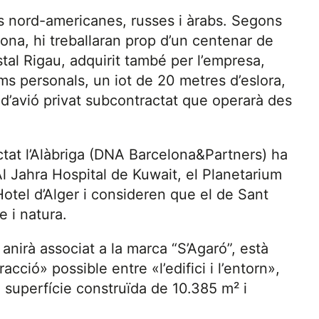
s nord-americanes, russes i àrabs. Segons
ona, hi treballaran prop d’un centenar de
stal Rigau, adquirit també per l’empresa,
ms personals, un iot de 20 metres d’eslora,
i d’avió privat subcontractat que operarà des
ctat l’Alàbriga (DNA Barcelona&Partners) ha
Al Jahra Hospital de Kuwait, el Planetarium
otel d’Alger i consideren que el de Sant
e i natura.
nirà associat a la marca “S’Agaró”, està
cció» possible entre «l’edifici i l’entorn»,
superfície construïda de 10.385 m² i
.