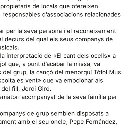
propietaris de locals que ofereixen
 responsables d’associacions relacionades
ar per la seva persona i el reconeixement
 el decurs del qual els seus companys de
sicals.
la interpretació de «El cant dels ocells» a
ujol que, a punt d’acabar la missa, va
 del grup, la cançó del menorquí Tòfol Mus
colta es vent» que va emocionar als
el fill, Jordi Giró.
crematori acompanyat de la seva família per
s companys de grup semblen disposats a
ntament amb el seu oncle, Pepe Fernández,