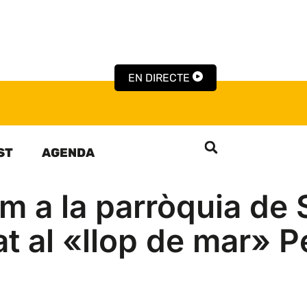
EN DIRECTE
ST
AGENDA
m a la parròquia de 
at al «llop de mar» 