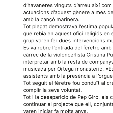
d’havaneres vinguts d’arreu així com 
actuacions d’aquest gènere a més de
amb la cançó marinera.
Tot plegat demostrava l’estima popul
que rebia en aquest ofici religiós en
grup varen fer dues intervencions mu
Es va rebre l’entrada del fèretre amb 
càrrec de la violoncel·lista Cristina P
interpretar amb la resta de companys
musicada per Ortega monasterio, «Es
assistents amb la presència a l’orgue d
Tot seguit el fèretre fou conduït al 
complir la seva voluntat.
Tot i la desaparició de Pep Giró, el
continuar el projecte que ell, conju
varen iniciar fa molts anys.