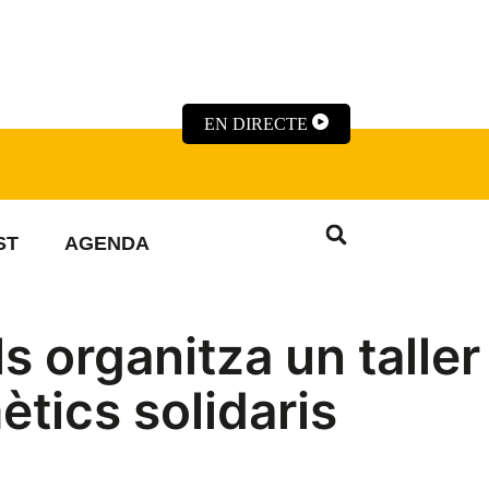
EN DIRECTE
ST
AGENDA
s organitza un talle
tics solidaris