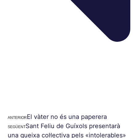
El vàter no és una paperera
ANTERIOR
Sant Feliu de Guíxols presentarà
SEGÜENT
una queixa col·lectiva pels «intolerables»