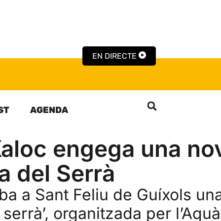
EN DIRECTE
ST
AGENDA
Xaloc engega una no
ta del Serrà
iba a Sant Feliu de Guíxols un
 serrà’, organitzada per l’Aquà