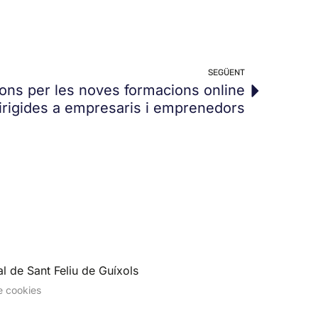
SEGÜENT
ions per les noves formacions online
irigides a empresaris i emprenedors
l de Sant Feliu de Guíxols
de cookies