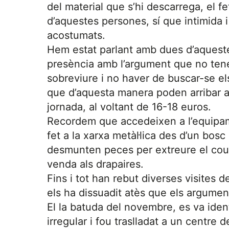
del material que s’hi descarrega, el 
d’aquestes persones, sí que intimida 
acostumats.
Hem estat parlant amb dues d’aqueste
presència amb l’argument que no tenen
sobreviure i no haver de buscar-se el
que d’aquesta manera poden arribar a
jornada, al voltant de 16-18 euros.
Recordem que accedeixen a l’equipame
fet a la xarxa metàl·lica des d’un bos
desmunten peces per extreure el coure
venda als drapaires.
Fins i tot han rebut diverses visites d
els ha dissuadit atès que els argumen
El la batuda del novembre, es va ident
irregular i fou traslladat a un centre 