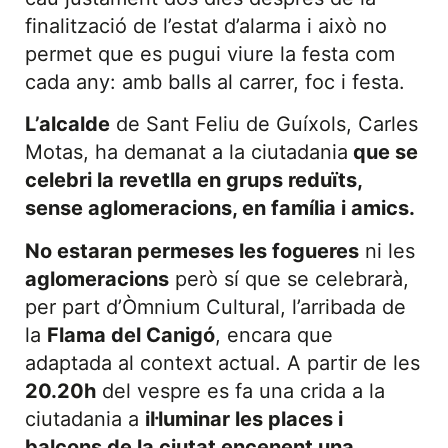
finalització de l’estat d’alarma i això no
permet que es pugui viure la festa com
cada any: amb balls al carrer, foc i festa.
L’alcalde
de Sant Feliu de Guíxols, Carles
Motas, ha demanat a la ciutadania
que se
celebri la revetlla en grups reduïts,
sense aglomeracions, en família i amics.
No estaran permeses les fogueres
ni les
aglomeracions
però sí que se celebrarà,
per part d’Òmnium Cultural, l’arribada de
la
Flama del Canigó
, encara que
adaptada al context actual. A partir de les
20.20h
del vespre es fa una crida a la
ciutadania a
il·luminar les places i
balcons de la ciutat encenent una