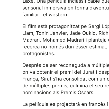
Lax
e. Una pel·lícula inclassificable 
sensorial inmersiva en forma d’aventu
familiar i el western.
El film està protagonitzat pe Sergi 
Liam, Tonin Janvier, Jade Oukid, Ric
Madrari, Mohamed Madrari i planteja u
recerca no només dun ésser estimat, 
protagonistes.
Després de ser reconeguda a múltiples
on va obtenir el premi del Jurat i desp
França, Sirat s’ha consolidat com un d
de múltiples premis, culmina el seu r
nominacions als Premis Oscars.
La pel·lícula es projectarà en francès 