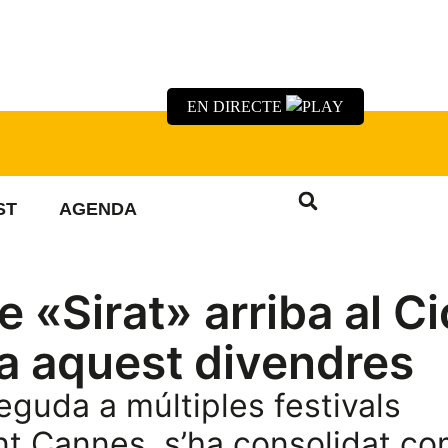
EN DIRECTE
ST
AGENDA
e «Sirat» arriba al Ci
a aquest divendres
guda a múltiples festivals
ent Cannes, s’ha consolidat co