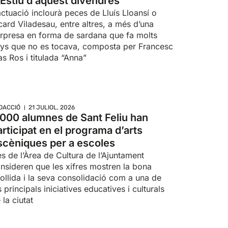
’Estiu d’aquest divendres
actuació inclourà peces de Lluís Lloansí o
card Viladesau, entre altres, a més d’una
rpresa en forma de sardana que fa molts
ys que no es tocava, composta per Francesc
s Ros i titulada “Anna”
DACCIÓ
21 JULIOL, 2026
.000 alumnes de Sant Feliu han
articipat en el programa d’arts
scèniques per a escoles
s de l’Àrea de Cultura de l’Ajuntament
nsideren que les xifres mostren la bona
ollida i la seva consolidació com a una de
s principals iniciatives educatives i culturals
 la ciutat