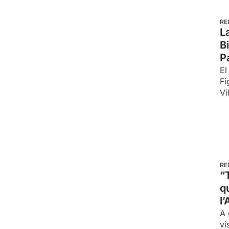
RE
L
B
P
El
Fi
Vi
RE
“
qu
l
A 
vi