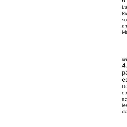
d
L’
Ri
so
an
Ma
RE
4
p
e
De
co
ac
le
de