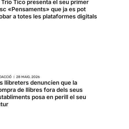
l Trio Tico presenta el seu primer
isc «Pensaments» que ja es pot
robar a totes les plataformes digitals
DACCIÓ
28 MAIG, 2026
ls llibreters denuncien que la
ompra de llibres fora dels seus
stabliments posa en perill el seu
utur