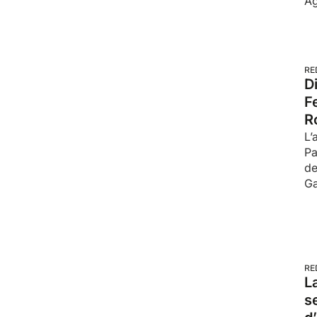
Ag
RE
D
F
R
L’
Pa
de
G
RE
L
s