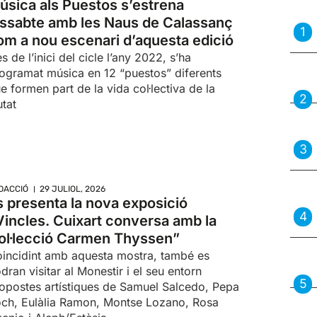
úsica als Puestos s’estrena
issabte amb les Naus de Calassanç
om a nou escenari d’aquesta edició
s de l’inici del cicle l’any 2022, s’ha
ogramat música en 12 “puestos” diferents
e formen part de la vida col·lectiva de la
utat
DACCIÓ
29 JULIOL, 2026
s presenta la nova exposició
Vincles. Cuixart conversa amb la
ol·lecció Carmen Thyssen”
incidint amb aquesta mostra, també es
dran visitar al Monestir i el seu entorn
opostes artístiques de Samuel Salcedo, Pepa
ch, Eulàlia Ramon, Montse Lozano, Rosa