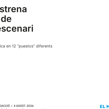
estrena
 de
escenari
sica en 12 “puestos” diferents
EL 
DACCIÓ
4 AGOST, 2026