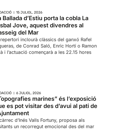
DACCIÓ
15 JULIOL, 2026
a Ballada d’Estiu porta la cobla La
isbal Jove, aquest divendres al
asseig del Mar
 repertori inclourà clàssics del ganxó Rafel
gueras, de Conrad Saló, Enric Hortí o Ramon
là i l’actuació començarà a les 22.15 hores
DACCIÓ
6 JULIOL, 2026
Topografies marines” és l’exposició
e es pot visitar des d’avui al pati de
’Ajuntament
càrrec d’Inés Valls Fortuny, proposa als
sitants un recorregut emocional des del mar