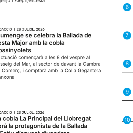
enjo i Aleph/Estèsia
DACCIÓ
28 JULIOL, 2026
iumenge se celebra la Ballada de
esta Major amb la cobla
ossinyolets
actuació començarà a les 8 del vespre al
sseig del Mar, al sector de davant la Cambra
 Comerç, i comptarà amb la Colla Gegantera
anxona
DACCIÓ
23 JULIOL, 2026
a cobla La Principal del Llobregat
erà la protagonista de la Ballada