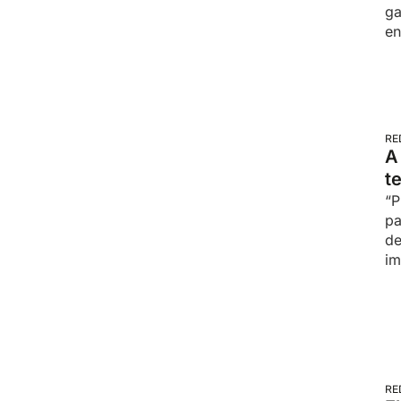
ga
en
RE
A
t
“P
pa
de
im
RE