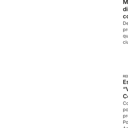
M
d
c
De
pr
qu
ci
RE
E
“
C
Co
po
pr
Po