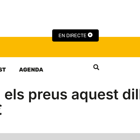
EN DIRECTE
ST
AGENDA
 i els preus aquest di
€