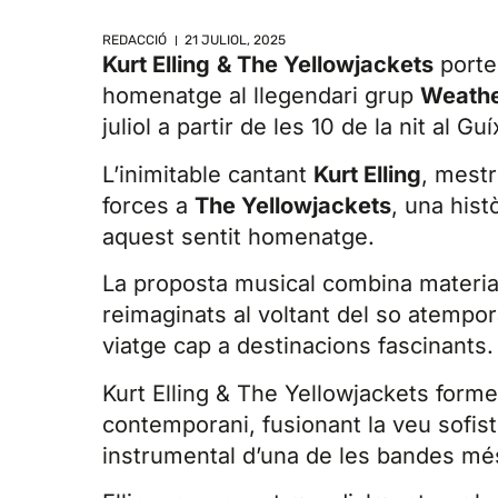
REDACCIÓ
21 JULIOL, 2025
Kurt Elling
& The Yellowjackets
porte
homenatge al llegendari grup
Weathe
juliol a partir de les 10 de la nit al Gu
L’inimitable cantant
Kurt Elling
, mestr
forces a
The Yellowjackets
, una hist
aquest sentit homenatge.
La proposta musical combina material 
reimaginats al voltant del so atempo
viatge cap a destinacions fascinants.
Kurt Elling & The Yellowjackets forme
contemporani, fusionant la veu sofist
instrumental d’una de les bandes m