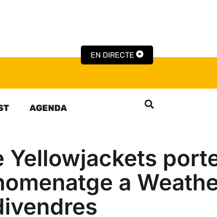
EN DIRECTE
ST
AGENDA
e Yellowjackets porte
’homenatge a Weathe
divendres