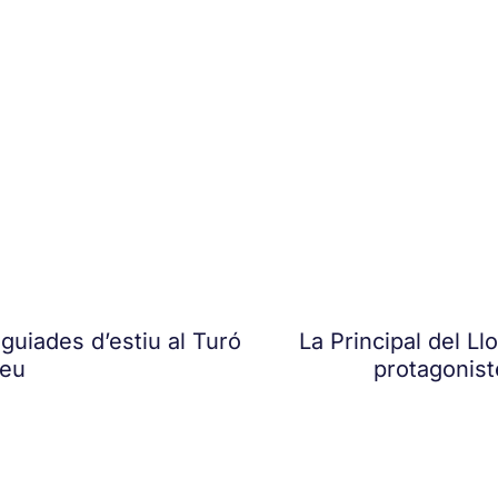
uiades d’estiu al Turó
La Principal del L
seu
protagonist