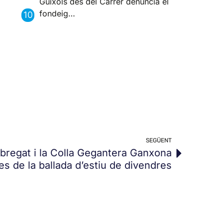
Guíxols des del Carrer denuncia el
fondeig…
SEGÜENT
lobregat i la Colla Gegantera Ganxona
es de la ballada d’estiu de divendres