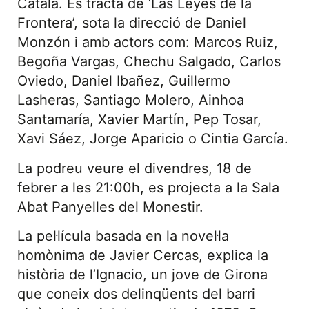
Català. Es tracta de ‘Las Leyes de la
Frontera’, sota la direcció de Daniel
Monzón i amb actors com: Marcos Ruiz,
Begoña Vargas, Chechu Salgado, Carlos
Oviedo, Daniel Ibañez, Guillermo
Lasheras, Santiago Molero, Ainhoa
Santamaría, Xavier Martín, Pep Tosar,
Xavi Sáez, Jorge Aparicio o Cintia García.
La podreu veure el divendres, 18 de
febrer a les 21:00h, es projecta a la Sala
Abat Panyelles del Monestir.
La pel·lícula basada en la novel·la
homònima de Javier Cercas, explica la
història de l’Ignacio, un jove de Girona
que coneix dos delinqüents del barri