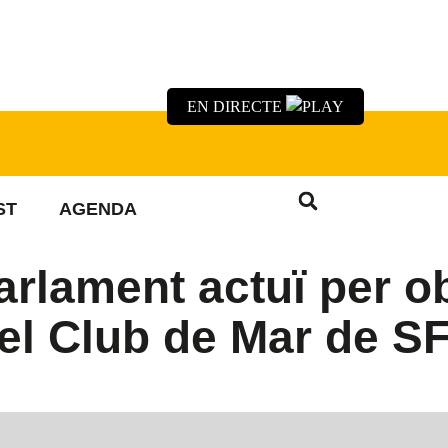
EN DIRECTE
ST
AGENDA
arlament actuï per ob
del Club de Mar de S