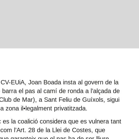
’ICV-EUiA, Joan Boada insta al govern de la
 barra el pas al camí de ronda a l’alçada de
lub de Mar), a Sant Feliu de Guíxols, sigui
a zona il•legalment privatitzada.
 es la coalició considera que es vulnera tant
 com l’Art. 28 de la Llei de Costes, que
que garanteix que el pas ha de ser lliure,