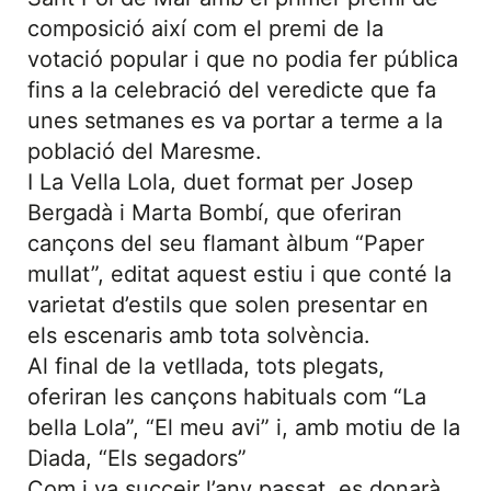
composició així com el premi de la
votació popular i que no podia fer pública
fins a la celebració del veredicte que fa
unes setmanes es va portar a terme a la
població del Maresme.
I La Vella Lola, duet format per Josep
Bergadà i Marta Bombí, que oferiran
cançons del seu flamant àlbum “Paper
mullat”, editat aquest estiu i que conté la
varietat d’estils que solen presentar en
els escenaris amb tota solvència.
Al final de la vetllada, tots plegats,
oferiran les cançons habituals com “La
bella Lola”, “El meu avi” i, amb motiu de la
Diada, “Els segadors”
Com j va succeir l’any passat, es donarà