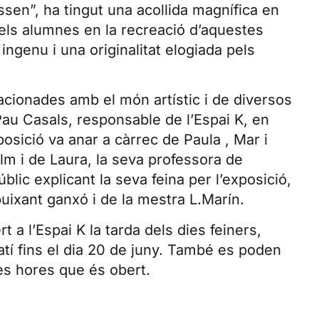
sen”, ha tingut una acollida magnífica en
dels alumnes en la recreació d’aquestes
ingenu i una originalitat elogiada pels
acionades amb el món artístic i de diversos
 Pau Casals, responsable de l’Espai K, en
posició va anar a càrrec de Paula , Mar i
Elm i de Laura, la seva professora de
blic explicant la seva feina per l’exposició,
buixant ganxó i de la mestra L.Marín.
 a l’Espai K la tarda dels dies feiners,
atí fins el dia 20 de juny. També es poden
es hores que és obert.