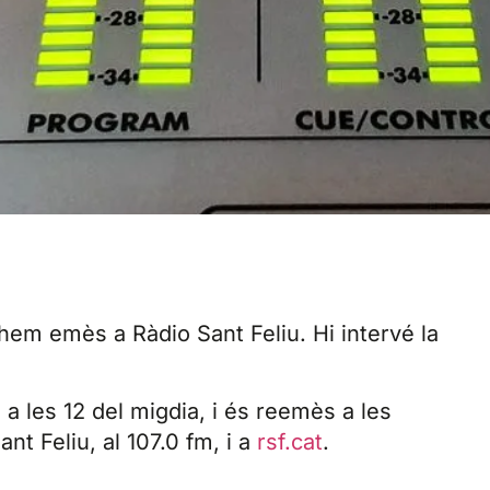
hem emès a Ràdio Sant Feliu. Hi intervé la
 a les 12 del migdia, i és reemès a les
nt Feliu, al 107.0 fm, i a
rsf.cat
.