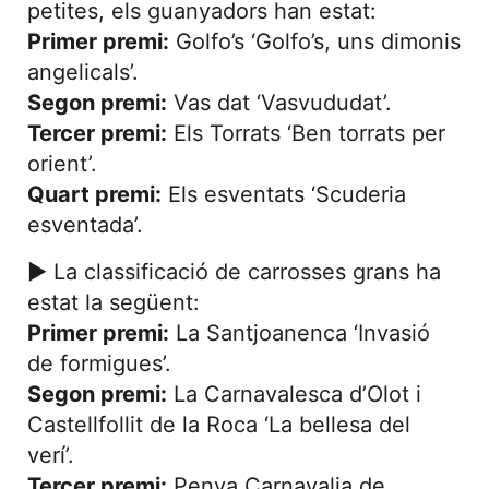
petites, els guanyadors han estat:
Primer premi:
Golfo’s ‘Golfo’s, uns dimonis
angelicals’.
Segon premi:
Vas dat ‘Vasvududat’.
Tercer premi:
Els Torrats ‘Ben torrats per
orient’.
Quart premi:
Els esventats ‘Scuderia
esventada’.
► La classificació de carrosses grans ha
estat la següent:
Primer premi:
La Santjoanenca ‘Invasió
de formigues’.
Segon premi:
La Carnavalesca d’Olot i
Castellfollit de la Roca ‘La bellesa del
verí’.
Tercer premi:
Penya Carnavalia de