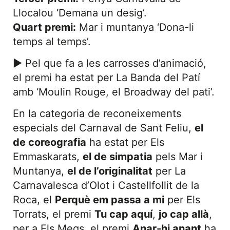
Llocalou ‘Demana un desig’.
Quart premi:
Mar i muntanya ‘Dona-li
temps al temps’.
► Pel que fa a les carrosses d’animació,
el premi ha estat per La Banda del Patí
amb ‘Moulin Rouge, el Broadway del pati’.
En la categoria de reconeixements
especials del Carnaval de Sant Feliu,
el
de coreografia
ha estat per Els
Emmaskarats,
el de simpatia
pels Mar i
Muntanya,
el de l’originalitat
per La
Carnavalesca d’Olot i Castellfollit de la
Roca, el
Perquè em passa a mi
per Els
Torrats, el premi
Tu cap aquí
,
jo cap allà
,
per a Els Megs, el premi
Anar-hi anant
ha