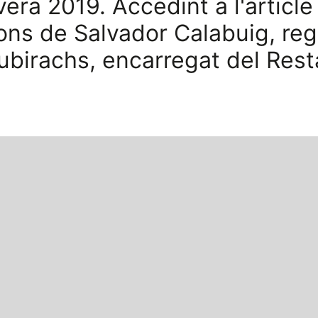
ra 2019. Accedint a l'articl
ions de Salvador Calabuig, reg
ubirachs, encarregat del Rest