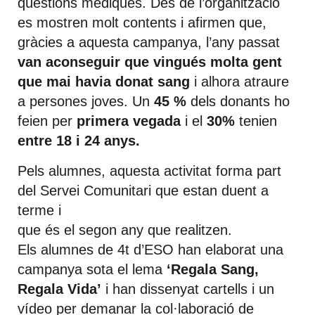
qüestions mèdiques. Des de l’organització
es mostren molt contents i afirmen que,
gràcies a aquesta campanya, l’any passat
van aconseguir que vingués molta gent
que mai havia donat sang
i alhora atraure
a persones joves. Un
45 %
dels donants ho
feien per
primera vegada
i el
30%
tenien
entre
18 i 24 anys.
Pels alumnes, aquesta activitat forma part
del Servei Comunitari que estan duent a
terme i
que és el segon any que realitzen.
Els alumnes de 4t d’ESO han elaborat una
campanya sota el lema
‘Regala Sang,
Regala Vida’
i han dissenyat cartells i un
vídeo per demanar la col·laboració de