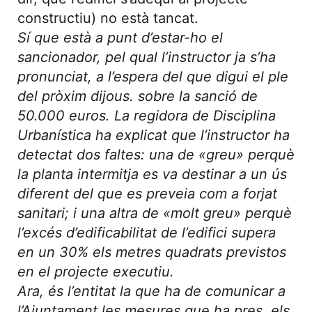
constructiu) no està tancat.
Sí que està a punt d’estar-ho el
sancionador, pel qual l’instructor ja s’ha
pronunciat, a l’espera del que digui el ple
del pròxim dijous. sobre la sanció de
50.000 euros. La regidora de Disciplina
Urbanística ha explicat que l’instructor ha
detectat dos faltes: una de «greu» perquè
la planta intermitja es va destinar a un ús
diferent del que es preveia com a forjat
sanitari; i una altra de «molt greu» perquè
l’excés d’edificabilitat de l’edifici supera
en un 30% els metres quadrats previstos
en el projecte executiu.
Ara, és l’entitat la que ha de comunicar a
l’Ajuntament les mesures que ha pres, els