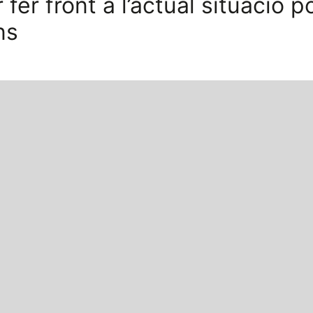
fer front a l’actual situació 
ns