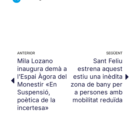
ANTERIOR
SEGÜENT
Mila Lozano
Sant Feliu
inaugura demà a
estrena aquest
l’Espai Àgora del
estiu una inèdita
Monestir «En
zona de bany per
Suspensió,
a persones amb
poètica de la
mobilitat reduïda
incertesa»