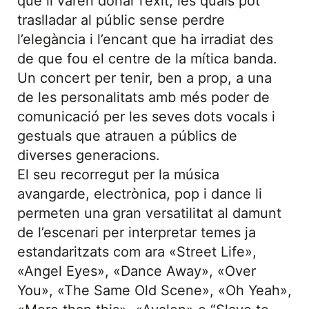
que li varen donar l’èxit, les quals pot
traslladar al públic sense perdre
l’elegància i l’encant que ha irradiat des
de que fou el centre de la mítica banda.
Un concert per tenir, ben a prop, a una
de les personalitats amb més poder de
comunicació per les seves dots vocals i
gestuals que atrauen a públics de
diverses generacions.
El seu recorregut per la música
avangarde, electrònica, pop i dance li
permeten una gran versatilitat al damunt
de l’escenari per interpretar temes ja
estandaritzats com ara «Street Life»,
«Angel Eyes», «Dance Away», «Over
You», «The Same Old Scene», «Oh Yeah»,