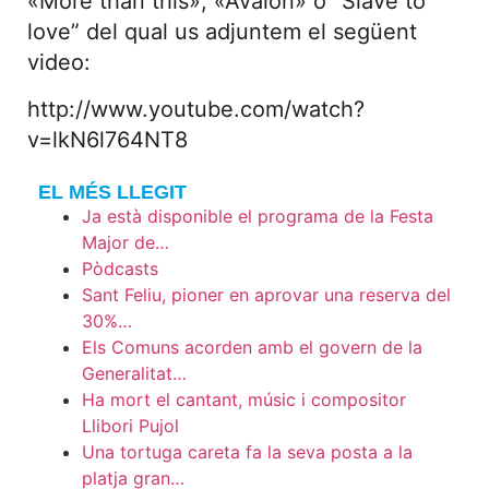
«More than this», «Avalon» o “Slave to
love” del qual us adjuntem el següent
video:
http://www.youtube.com/watch?
v=lkN6l764NT8
EL MÉS LLEGIT
Ja està disponible el programa de la Festa
Major de…
Pòdcasts
Sant Feliu, pioner en aprovar una reserva del
30%…
Els Comuns acorden amb el govern de la
Generalitat…
Ha mort el cantant, músic i compositor
Llibori Pujol
Una tortuga careta fa la seva posta a la
platja gran…