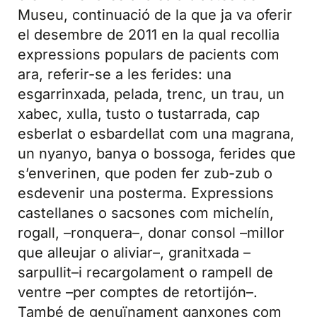
Museu, continuació de la que ja va oferir
el desembre de 2011 en la qual recollia
expressions populars de pacients com
ara, referir-se a les ferides: una
esgarrinxada, pelada, trenc, un trau, un
xabec, xulla, tusto o tustarrada, cap
esberlat o esbardellat com una magrana,
un nyanyo, banya o bossoga, ferides que
s’enverinen, que poden fer zub-zub o
esdevenir una posterma. Expressions
castellanes o sacsones com michelín,
rogall, –ronquera–, donar consol –millor
que alleujar o aliviar–, granitxada –
sarpullit–i recargolament o rampell de
ventre –per comptes de retortijón–.
També de genuïnament ganxones com