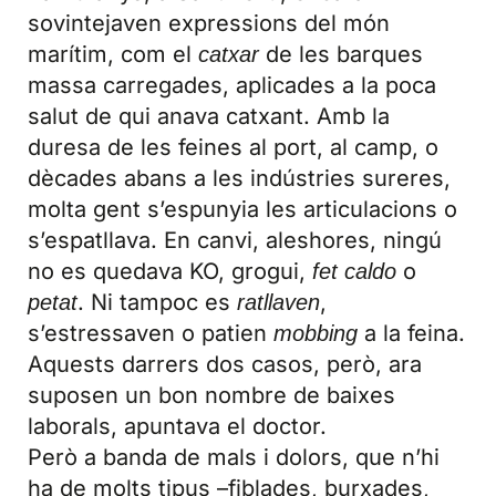
sovintejaven expressions del món
marítim, com el
de les barques
catxar
massa carregades, aplicades a la poca
salut de qui anava catxant. Amb la
duresa de les feines al port, al camp, o
dècades abans a les indústries sureres,
molta gent s’espunyia les articulacions o
s’espatllava. En canvi, aleshores, ningú
no es quedava KO, grogui,
o
fet caldo
. Ni tampoc es
,
petat
ratllaven
s’estressaven o patien
a la feina.
mobbing
Aquests darrers dos casos, però, ara
suposen un bon nombre de baixes
laborals, apuntava el doctor.
Però a banda de mals i dolors, que n’hi
ha de molts tipus –fiblades, burxades,