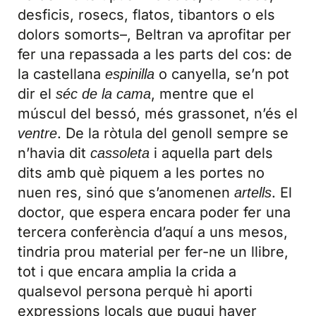
desficis, rosecs, flatos, tibantors o els
dolors somorts–, Beltran va aprofitar per
fer una repassada a les parts del cos: de
la castellana
o canyella, se’n pot
espinilla
dir el
, mentre que el
séc de la cama
múscul del bessó, més grassonet, n’és el
. De la ròtula del genoll sempre se
ventre
n’havia dit
i aquella part dels
cassoleta
dits amb què piquem a les portes no
nuen res, sinó que s’anomenen
. El
artells
doctor, que espera encara poder fer una
tercera conferència d’aquí a uns mesos,
tindria prou material per fer-ne un llibre,
tot i que encara amplia la crida a
qualsevol persona perquè hi aporti
expressions locals que pugui haver