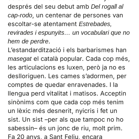
després del seu debut amb
Del rogall al
, un centenar de persones van
cap-rodo
escoltar-se atentament
Estrebades,
revirades i espunyits… un vocabulari que no
.
hem de perdre
L’estandardització i els barbarismes han
el català popular. Cada cop més,
masegat
les articulacions es luxen, però ja no es
deslloriguen. Les cames s’adormen, per
comptes de quedar enravenades. I la
llengua perd vitalitat i matisos. Acceptin
sinònims com que cada cop més tenim
un lèxic més desnerit, nyicris i fet un
sist. Un sist –per als que tampoc no ho
sabessin– és un jonc de riu, molt prim.
Fa 20 anys, a Sant Feliu, encara