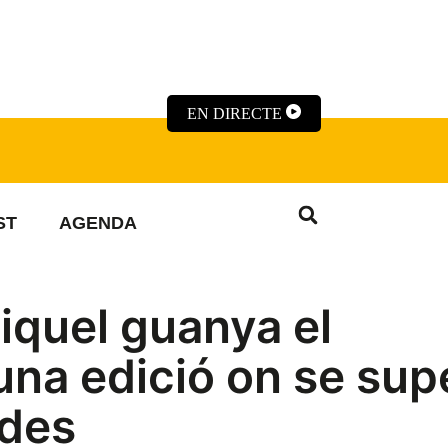
EN DIRECTE
ST
AGENDA
iquel guanya el
na edició on se sup
udes