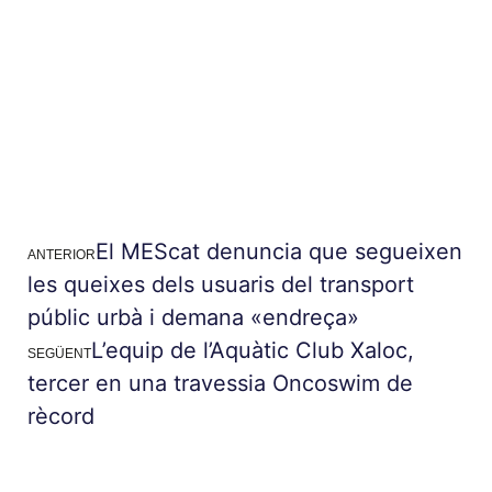
El MEScat denuncia que segueixen
ANTERIOR
les queixes dels usuaris del transport
públic urbà i demana «endreça»
L’equip de l’Aquàtic Club Xaloc,
SEGÜENT
tercer en una travessia Oncoswim de
rècord